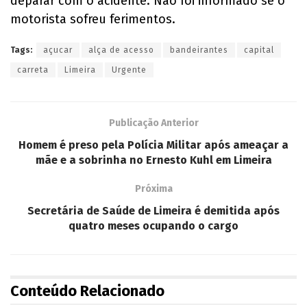
deparar com o acidente. Não foi informado se o
motorista sofreu ferimentos.
Tags:
açucar
alça de acesso
bandeirantes
capital
carreta
Limeira
Urgente
Publicação Anterior
Homem é preso pela Polícia Militar após ameaçar a
mãe e a sobrinha no Ernesto Kuhl em Limeira
Próxima
Secretária de Saúde de Limeira é demitida após
quatro meses ocupando o cargo
Conteúdo Relacionado