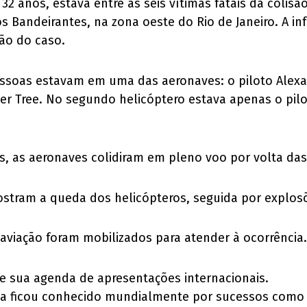
32 anos, estava entre as seis vítimas fatais da colisã
 Bandeirantes, na zona oeste do Rio de Janeiro. A in
ão do caso.
ssoas estavam em uma das aeronaves: o piloto Alexan
ver Tree. No segundo helicóptero estava apenas o pil
, as aeronaves colidiram em pleno voo por volta das
stram a queda dos helicópteros, seguida por explos
e aviação foram mobilizados para atender à ocorrência.
de sua agenda de apresentações internacionais.
sta ficou conhecido mundialmente por sucessos como “L