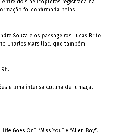
o entre dois helicópteros registrada na
formação foi confirmada pelas
dre Souza e os passageiros Lucas Brito
oto Charles Marsillac, que também
 9h.
ões e uma intensa coluna de fumaça.
ife Goes On”, “Miss You” e “Alien Boy”.