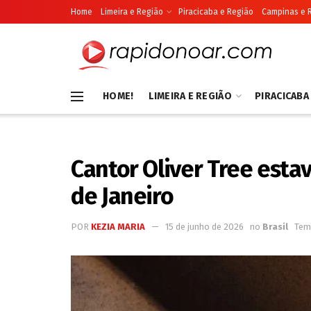
Home
Limeira e Região
Piracicaba e Região
Campinas e 
HOME!
LIMEIRA E REGIÃO
PIRACICABA
Cantor Oliver Tree estav
de Janeiro
POR
KEZIA MARIA
15 de junho de 2026
no
Brasil
Temp