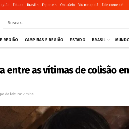
Região
Estado
Brasil
Esporte
Obituário
Viu meu pet?
Fale conosco!
 E REGIÃO
CAMPINAS E REGIÃO
ESTADO
BRASIL
MUND
a entre as vítimas de colisão e
o de leitura: 2 mins