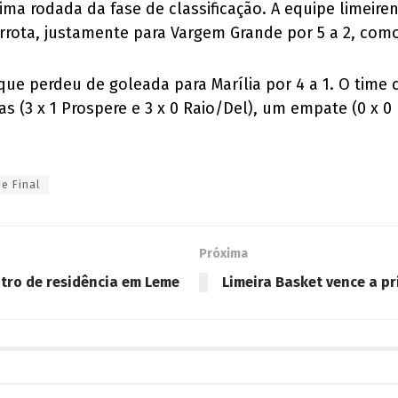
ltima rodada da fase de classificação. A equipe limei
rota, justamente para Vargem Grande por 5 a 2, como 
, que perdeu de goleada para Marília por 4 a 1. O time
(3 x 1 Prospere e 3 x 0 Raio/Del), um empate (0 x 0
e Final
Próxima
tro de residência em Leme
Limeira Basket vence a p