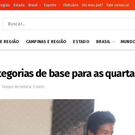
Região
Estado
Brasil
Esporte
Obituário
Viu meu pet?
Fale conosco!
 E REGIÃO
CAMPINAS E REGIÃO
ESTADO
BRASIL
MUND
ategorias de base para as quarta
Tempo de leitura: 3 mins