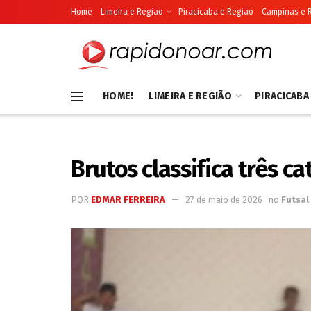
Home
Limeira e Região
Piracicaba e Região
Campinas e 
HOME!
LIMEIRA E REGIÃO
PIRACICABA
Brutos classifica três c
POR
EDMAR FERREIRA
27 de maio de 2026
no
Futsal