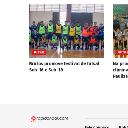
FUTSAL
FUTSA
Brutos promove festival de futsal
Na pro
Sub-16 e Sub-18
elimina
Paulist
Fale Conosco
Polí