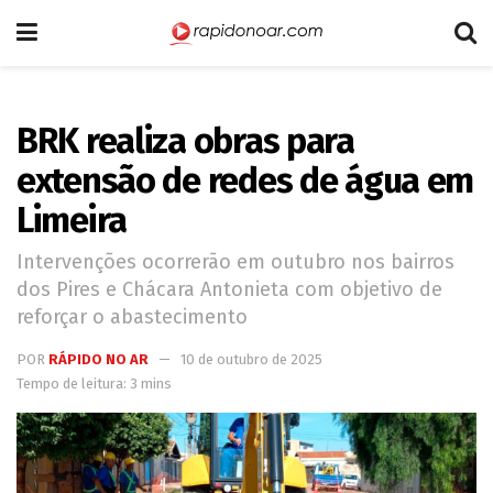
BRK realiza obras para
extensão de redes de água em
Limeira
Intervenções ocorrerão em outubro nos bairros
dos Pires e Chácara Antonieta com objetivo de
reforçar o abastecimento
POR
RÁPIDO NO AR
10 de outubro de 2025
Tempo de leitura: 3 mins