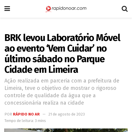
BRK levou Laboratório Móvel
ao evento ‘Vem Cuidar’ no
último sábado no Parque
Cidade em Limeira
Ação realizada em parceria com a prefeitura de
Limeira, teve o objetivo de mostrar o rigoroso
controle de qualidade da água que a
concessionária realiza na cidade
POR
RÁPIDO NO AR
21 de agosto de 2023
Tempo de leitura: 3 mins