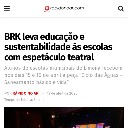
BRK leva educação e
sustentabilidade às escolas
com espetáculo teatral
Alunos de escolas municipais de Limeira recebem
nos dias 15 e 16 de abril a peça “Ciclo das Águas –
Saneamento básico é vida”
POR
RÁPIDO NO AR
13 de abril de 2026
Tempo de leitura: 3 mins