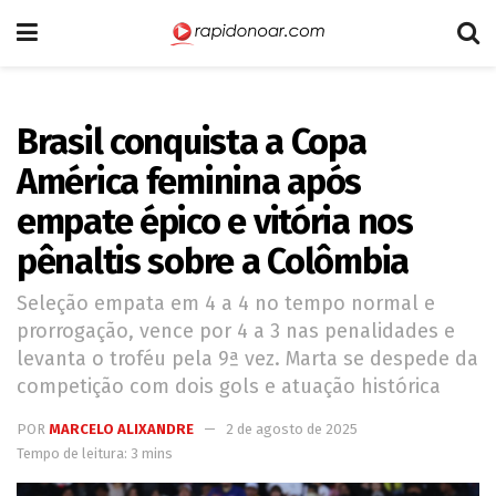
Brasil conquista a Copa
América feminina após
empate épico e vitória nos
pênaltis sobre a Colômbia
Seleção empata em 4 a 4 no tempo normal e
prorrogação, vence por 4 a 3 nas penalidades e
levanta o troféu pela 9ª vez. Marta se despede da
competição com dois gols e atuação histórica
POR
MARCELO ALIXANDRE
2 de agosto de 2025
Tempo de leitura: 3 mins