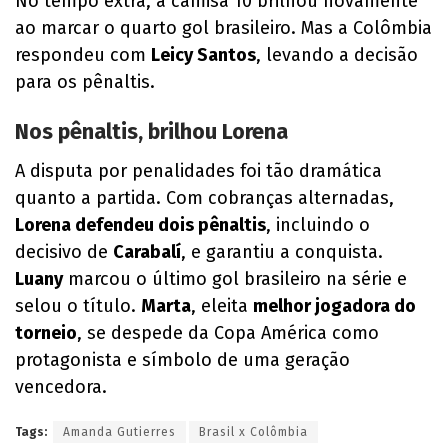
No tempo extra, a camisa 10 brilhou novamente
ao marcar o quarto gol brasileiro. Mas a Colômbia
respondeu com
Leicy Santos
, levando a decisão
para os pênaltis.
Nos pênaltis, brilhou Lorena
A disputa por penalidades foi tão dramática
quanto a partida. Com cobranças alternadas,
Lorena defendeu dois pênaltis
, incluindo o
decisivo de
Carabalí
, e garantiu a conquista.
Luany
marcou o último gol brasileiro na série e
selou o título.
Marta
, eleita
melhor jogadora do
torneio
, se despede da Copa América como
protagonista e símbolo de uma geração
vencedora.
Tags:
Amanda Gutierres
Brasil x Colômbia