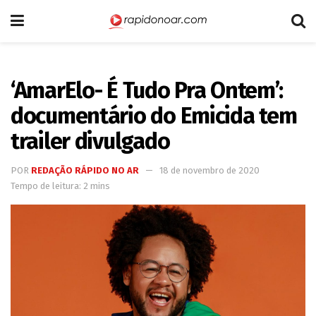
‘AmarElo- É Tudo Pra Ontem’:
documentário do Emicida tem
trailer divulgado
POR
REDAÇÃO RÁPIDO NO AR
18 de novembro de 2020
Tempo de leitura: 2 mins