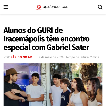
Alunos do GURI de
Iracemápolis têm encontro
especial com Gabriel Sater
POR
RÁPIDO NO AR
9 de maio de 2026
Tempo de leitura: 2 mins